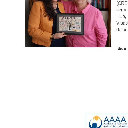
(CRBA
segur
H1b, 
Visas
defun
Idiom
Organizacio