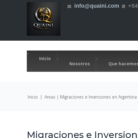
Skip to navigation
Pasar al contenido principal
info@quaini.com
+54
Inicio
Nosotros
Que hacemo
Usted está aquí
Inicio
|
Areas
| Migraciones e Inversiones en Argentina
Migraciones e Inversio