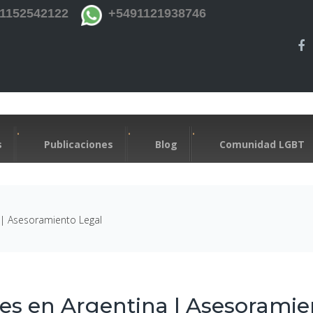
1152542122
+5491121938746
s
Publicaciones
Blog
Comunidad LGBT
 | Asesoramiento Legal
nes en Argentina | Asesoramie