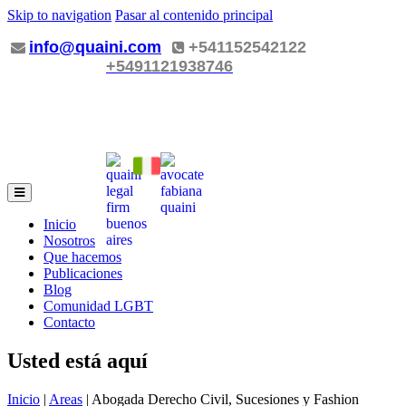
Skip to navigation
Pasar al contenido principal
info@quaini.com
+541152542122
+5491121938746
Inicio
Nosotros
Que hacemos
Publicaciones
Blog
Comunidad LGBT
Contacto
Usted está aquí
Inicio
|
Areas
| Abogada Derecho Civil, Sucesiones y Fashion