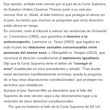
Esa opinión, emitida este viernes por el juez de la Corte Suprema
de Estados Unidos Clarence Thomas junto a su voto por
revocar
Roe vs. Wade
, el fallo histórico que protegía el aborto en
el país, ha hecho que muchos se pregunten qué otros derechos
están ahora en riesgo.
En concreto, instó al tribunal a valorar las sentencias de
Grisworld
vs. Connecticut
(1965), que garantiza el
derecho a la
anticoncepción
;
Lawrence vs. Texas
(2003), que legalizó en
todo el país las
relaciones sexuales consensuadas entre
personas del mismo sexo
; y
Obergefell vs. Hodges
(2015), que
reconoce el derecho constitucional al
matrimonio
igualitario
.
Dijo que la Corte Suprema tiene el deber de
"corregir el
error"
establecido en esos precedentes y añadió: "Tras anular
estas decisiones manifiestamente erróneas, queda la pregunta
de si hay otras disposiciones constitucionales" que protegen los
derechos que establecen.
Aunque el juez Samuel Alito ya desestimó que el fallo del
Supremo de este viernes vaya a dar directamente lugar a la
reversión de otros derechos constitucionales.
Por qué es histórico el fallo de la Corte Suprema de EE.UU.