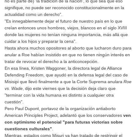
no es parte de) 'la tradición de la nación', lo que sea que eso
signifique, no puede ser reconocido constitucionalmente en la
actualidad como un derecho".
"Es innegablemente dejar el futuro de nuestro país en lo que
creían entonces unos hombres, viejos, blancos en el siglo XVIII
donde las mujeres no tenían ninguna importancia, más allá que
cuidar a los hijos y preparar la cena".
Hasta ahora muchos opositores al aborto que lucharon duro para
anular a Roe habían insistido en que no tienen ningún interés en
tratar de revocar el derecho a la anticoncepción.
En esa línea, Kristen Waggoner, la directora legal de Alliance
Defending Freedom, que ayudó en la defensa legal del caso de
Misisipi que llevó finalmente a que la Corte Suprema anulara
Roe
vs. Wade
, dijo este viernes que la decisión deja claro que
"terminar con la vida humana es distinto a cualquier otra
cuestión".
Pero Paul Dupont, portavoz de la organización antiaborto
American Principles Project, adelantó que los conservadores
ven
con optimismo el potencial "para futuras victorias sobre
cuestiones culturales"
.
Mientras, estados como Misuri ya han tratado de restringir el