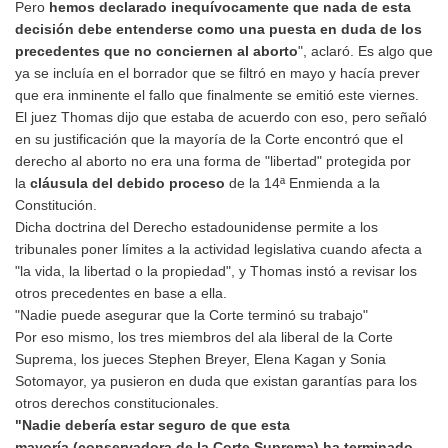
Pero
hemos declarado inequívocamente que nada de esta
decisión debe entenderse como una puesta en duda de los
precedentes que no conciernen al aborto
", aclaró. Es algo que
ya se incluía en el borrador que se filtró en mayo y hacía prever
que era inminente el fallo que finalmente se emitió este viernes.
El juez Thomas dijo que estaba de acuerdo con eso, pero señaló
en su justificación que la mayoría de la Corte encontró que el
derecho al aborto no era una forma de "libertad" protegida por
la
cláusula del debido proceso
de la 14ª Enmienda a la
Constitución.
Dicha doctrina del Derecho estadounidense permite a los
tribunales poner límites a la actividad legislativa cuando afecta a
"la vida, la libertad o la propiedad", y Thomas instó a revisar los
otros precedentes en base a ella.
"Nadie puede asegurar que la Corte terminó su trabajo"
Por eso mismo, los tres miembros del ala liberal de la Corte
Suprema, los jueces Stephen Breyer, Elena Kagan y Sonia
Sotomayor, ya pusieron en duda que existan garantías para los
otros derechos constitucionales.
"
N
adie debería estar seguro de que esta
mayoría
(conservadora de la Corte Suprema)
ha terminado