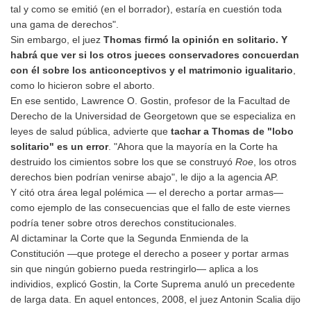
tal y como se emitió (en el borrador), estaría en cuestión toda
una gama de derechos".
Sin embargo, el juez
Thomas firmó la opinión en solitario. Y
habrá que ver si los otros jueces conservadores concuerdan
con él sobre los anticonceptivos y el matrimonio igualitario
,
como lo hicieron sobre el aborto.
En ese sentido, Lawrence O. Gostin, profesor de la Facultad de
Derecho de la Universidad de Georgetown que se especializa en
leyes de salud pública, advierte que
tachar a Thomas de "lobo
solitario" es un error
. "Ahora que la mayoría en la Corte ha
destruido los cimientos sobre los que se construyó
Roe
, los otros
derechos bien podrían venirse abajo", le dijo a la agencia AP.
Y citó otra área legal polémica — el derecho a portar armas—
como ejemplo de las consecuencias que el fallo de este viernes
podría tener sobre otros derechos constitucionales.
Al dictaminar la Corte que la Segunda Enmienda de la
Constitución —que protege el derecho a poseer y portar armas
sin que ningún gobierno pueda restringirlo— aplica a los
individios, explicó Gostin, la Corte Suprema anuló un precedente
de larga data. En aquel entonces, 2008, el juez Antonin Scalia dijo