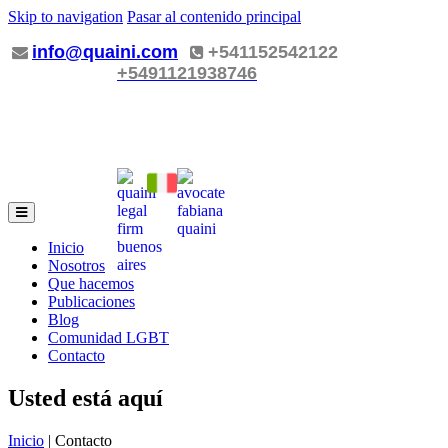
Skip to navigation
Pasar al contenido principal
info@quaini.com
+541152542122
+5491121938746
Inicio
Nosotros
Que hacemos
Publicaciones
Blog
Comunidad LGBT
Contacto
Usted está aquí
Inicio
| Contacto