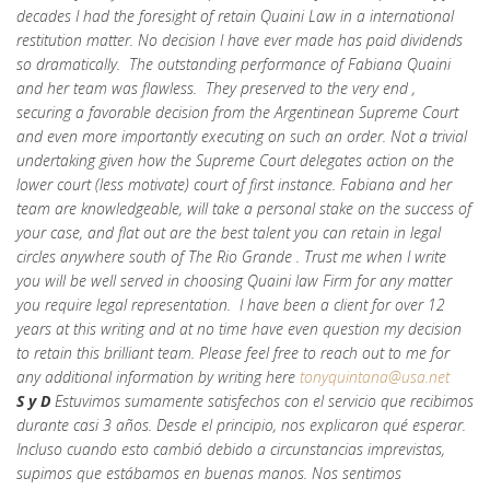
decades I had the foresight of retain Quaini Law in a international
restitution matter. No decision I have ever made has paid dividends
so dramatically. The outstanding performance of Fabiana Quaini
and her team was flawless. They preserved to the very end ,
securing a favorable decision from the Argentinean Supreme Court
and even more importantly executing on such an order. Not a trivial
undertaking given how the Supreme Court delegates action on the
lower court (less motivate) court of first instance. Fabiana and her
team are knowledgeable, will take a personal stake on the success of
your case, and flat out are the best talent you can retain in legal
circles anywhere south of The Rio Grande . Trust me when I write
you will be well served in choosing Quaini law Firm for any matter
you require legal representation. I have been a client for over 12
years at this writing and at no time have even question my decision
to retain this brilliant team. Please feel free to reach out to me for
any additional information by writing here
tonyquintana@usa.net
S y D
Estuvimos sumamente satisfechos con el servicio que recibimos
durante casi 3 años. Desde el principio, nos explicaron qué esperar.
Incluso cuando esto cambió debido a circunstancias imprevistas,
supimos que estábamos en buenas manos. Nos sentimos