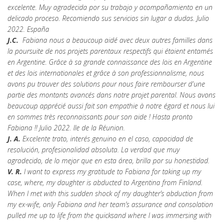
excelente. Muy agradecida por su trabajo y acompañamiento en un
delicado proceso. Recomiendo sus servicios sin lugar a dudas. Julio
2022. España
J.C.
Fabiana nous a beaucoup aidé avec deux autres familles dans
la poursuite de nos projets parentaux respectifs qui étaient entamés
en Argentine. Grâce à sa grande connaissance des lois en Argentine
et des lois internationales et grâce à son professionnalisme, nous
avons pu trouver des solutions pour nous faire rembourser d'une
partie des montants avancés dans notre projet parental. Nous avons
beaucoup apprécié aussi fait son empathie à notre égard et nous lui
en sommes très reconnaissants pour son aide ! Hasta pronto
Fabiana !! Julio 2022. Ile de la Réunion.
J. A.
Excelente trato, interés genuino en el caso, capacidad de
resolución, profesionalidad absoluta. La verdad que muy
agradecido, de lo mejor que en esta área, brilla por su honestidad.
V. R.
I want to express my gratitude to Fabiana for taking up my
case, where, my daughter is abducted to Argentina from Finland.
When I met with this sudden shock of my daughter’s abduction from
my ex-wife, only Fabiana and her team’s assurance and consolation
pulled me up to life from the quicksand where I was immersing with