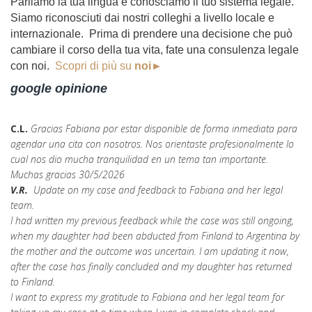
Parliamo la tua lingua e conosciamo il tuo sistema legale.
Siamo riconosciuti dai nostri colleghi a livello locale e
internazionale. Prima di prendere una decisione che può
cambiare il corso della tua vita, fate una consulenza legale
con noi.
Scopri di più su
noi►
google opinione
C.L.
Gracias Fabiana por estar disponible de forma inmediata para
agendar una cita con nosotros. Nos orientaste profesionalmente lo
cual nos dio mucha tranquilidad en un tema tan importante.
Muchas gracias 30/5/2026
V.R.
Update on my case and feedback to Fabiana and her legal
team.
I had written my previous feedback while the case was still ongoing,
when my daughter had been abducted from Finland to Argentina by
the mother and the outcome was uncertain. I am updating it now,
after the case has finally concluded and my daughter has returned
to Finland.
I want to express my gratitude to Fabiana and her legal team for