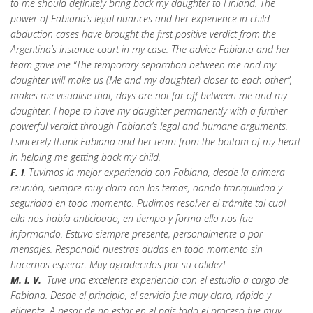
to me should definitely bring back my daughter to Finland. The
power of Fabiana’s legal nuances and her experience in child
abduction cases have brought the first positive verdict from the
Argentina’s instance court in my case. The advice Fabiana and her
team gave me “The temporary separation between me and my
daughter will make us (Me and my daughter) closer to each other”,
makes me visualise that, days are not far-off between me and my
daughter. I hope to have my daughter permanently with a further
powerful verdict through Fabiana’s legal and humane arguments.
I sincerely thank Fabiana and her team from the bottom of my heart
in helping me getting back my child.
F. I
. Tuvimos la mejor experiencia con Fabiana, desde la primera
reunión, siempre muy clara con los temas, dando tranquilidad y
seguridad en todo momento. Pudimos resolver el trámite tal cual
ella nos había anticipado, en tiempo y forma ella nos fue
informando. Estuvo siempre presente, personalmente o por
mensajes. Respondió nuestras dudas en todo momento sin
hacernos esperar. Muy agradecidos por su calidez!
M. I. V.
Tuve una excelente experiencia con el estudio a cargo de
Fabiana. Desde el principio, el servicio fue muy claro, rápido y
eficiente. A pesar de no estar en el país todo el proceso fue muy