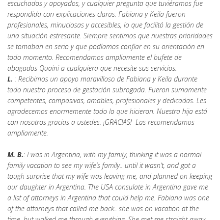
escuchados y apoyados, y cualquier pregunta que tuviéramos fue
respondida con explicaciones claras. Fabiana y Keila fueron
profesionales, minuciosas y accesibles, lo que facilitó la gestión de
una situación estresante. Siempre sentimos que nuestras prioridades
se tomaban en serio y que podíamos confiar en su orientación en
todo momento. Recomendamos ampliamente el bufete de
abogados Quaini a cualquiera que necesite sus servicios.
L.
: Recibimos un apoyo maravilloso de Fabiana y Keila durante
todo nuestro proceso de gestación subrogada. Fueron sumamente
competentes, compasivas, amables, profesionales y dedicadas. Les
agradecemos enormemente todo lo que hicieron. Nuestra hija está
con nosotros gracias a ustedes. ¡GRACIAS! Las recomendamos
ampliamente.
M. B.
: I was in Argentina, with my family, thinking it was a normal
family vacation to see my wife’s family.. until it wasn’t, and got a
tough surprise that my wife was leaving me, and planned on keeping
our daughter in Argentina. The USA consulate in Argentina gave me
a list of attorneys in Argentina that could help me. Fabiana was one
of the attorneys that called me back.. she was on vacation at the
time, but walked me through everything. She met me straight away,