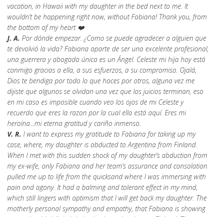
vacation, in Hawaii with my daughter in the bed next to me. It
wouldn’t be happening right now, without Fabiana! Thank you, from
the bottom of my heart ❤️
J. A.
Por dónde empezar. ¿Como se puede agradecer a alguien que
te devolvió la vida? Fabiana aparte de ser una excelente profesional,
una guerrera y abogada única es un Ángel. Celeste mi hija hoy está
conmigo gracias a ella, a sus esfuerzos, a su compromiso. Ojalá,
Dios te bendiga por todo lo que haces por otros, alguna vez me
dijiste que algunos se olvidan una vez que los juicios terminan, eso
en mi caso es imposible cuando veo los ojos de mi Celeste y
recuerdo que eres la razon por la cual ella está aquí. Eres mi
heroína...mi eterna gratitud y cariño inmenso.
V. R.
I want to express my gratitude to Fabiana for taking up my
case, where, my daughter is abducted to Argentina from Finland.
When I met with this sudden shock of my daughter’s abduction from
my ex-wife, only Fabiana and her team’s assurance and consolation
pulled me up to life from the quicksand where I was immersing with
pain and agony. It had a balming and tolerant effect in my mind,
which still lingers with optimism that I will get back my daughter. The
motherly personal sympathy and empathy, that Fabiana is showing