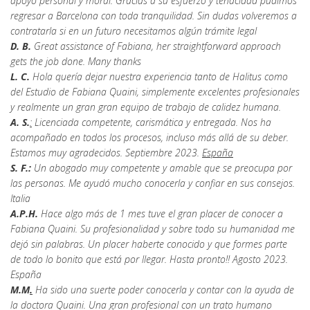
apoyo personal y moral. Gracias a su esfuerzo y tenacidad pudimos
regresar a Barcelona con toda tranquilidad. Sin dudas volveremos a
contratarla si en un futuro necesitamos algún trámite legal
D. B.
Great assistance of Fabiana, her straightforward approach
gets the job done. Many thanks
L. C.
Hola quería dejar nuestra experiencia tanto de Halitus como
del Estudio de Fabiana Quaini, simplemente excelentes profesionales
y realmente un gran gran equipo de trabajo de calidez humana.
A. S.
:
Licenciada competente, carismática y entregada. Nos ha
acompañado en todos los procesos, incluso más allá de su deber.
Estamos muy agradecidos. Septiembre 2023.
España
S. F.:
Un abogado muy competente y amable que se preocupa por
las personas. Me ayudó mucho conocerla y confiar en sus consejos.
Italia
A.P.H.
Hace algo más de 1 mes tuve el gran placer de conocer a
Fabiana Quaini. Su profesionalidad y sobre todo su humanidad me
dejó sin palabras. Un placer haberte conocido y que formes parte
de todo lo bonito que está por llegar. Hasta pronto!! Agosto 2023.
España
M.M
.
Ha sido una suerte poder conocerla y contar con la ayuda de
la doctora Quaini. Una gran profesional con un trato humano