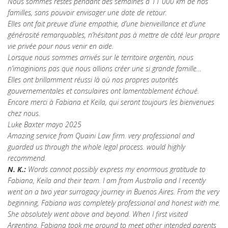
Nous sommes restés pendant des semaines à 11 000 km de nos
familles, sans pouvoir envisager une date de retour.
Elles ont fait preuve d’une empathie, d’une bienveillance et d’une
générosité remarquables, n’hésitant pas à mettre de côté leur propre
vie privée pour nous venir en aide.
Lorsque nous sommes arrivés sur le territoire argentin, nous
n’imaginions pas que nous allions créer une si grande famille…
Elles ont brillamment réussi là où nos propres autorités
gouvernementales et consulaires ont lamentablement échoué.
Encore merci à Fabiana et Keila, qui seront toujours les bienvenues
chez nous.
Luke Baxter mayo 2025
Amazing service from Quaini Law firm. very professional and
guarded us through the whole legal process. would highly
recommend.
N. K.:
Words cannot possibly express my enormous gratitude to
Fabiana, Keila and their team. I am from Australia and I recently
went on a two year surrogacy journey in Buenos Aires. From the very
beginning, Fabiana was completely professional and honest with me.
She absolutely went above and beyond. When I first visited
Argentina, Fabiana took me around to meet other intended parents