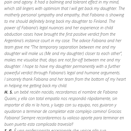
pain and agony. It had a balming and tolerant effect in my mind,
which still lingers with optimism that I will get back my daughter. The
motherly personal sympathy and empathy, that Fabiana is showing
to me should definitely bring back my daughter to Finland. The
power of Fabiana’s legal nuances and her experience in child
abduction cases have brought the first positive verdict from the
Argentina’s instance court in my case. The advice Fabiana and her
team gave me “The temporary separation between me and my
daughter will make us (Me and my daughter) closer to each other”,
makes me visualise that, days are not far-off between me and my
daughter. I hope to have my daughter permanently with a further
powerful verdict through Fabiana’s legal and humane arguments.
I sincerely thank Fabiana and her team from the bottom of my heart
in helping me getting back my child.
H. S.
un bebé recién nacido, recordamos el nombre de Fabiana
Quaini, y ella con total empatía nos respondió rápidamente, sin
importar el día ni la hora, y luego con su equipo, nos guiaron y
ayudaron a terminar de completar este complejo camino! Gracias
Fabiana! Siempre recordaremos tu valioso aporte para terminar en
buen puerto esta complicada travesía!!
S. G.
È una professionista eccezionale che unisce alla sua