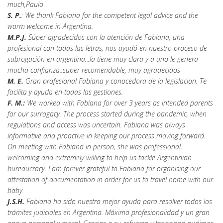
much,Paulo
S. P.
: We thank Fabiana for the competent legal advice and the
warm welcome in Argentina.
M.P.J.
Súper agradecidos con la atención de Fabiana, una
profesional con todas las letras, nos ayudó en nuestro proceso de
subrogación en argentina...la tiene muy clara y a uno le genera
mucha confianza..super recomendable, muy agradecidos
M. E.
Gran profesional Fabiana y conocedora de la legislacion. Te
facilita y ayuda en todas las gestiones.
F. M.:
We worked with Fabiana for over 3 years as intended parents
for our surrogacy. The process started during the pandemic, when
regulations and access was uncertain. Fabiana was always
informative and proactive in keeping our process moving forward.
On meeting with Fabiana in person, she was professional,
welcoming and extremely willing to help us tackle Argentinian
bureaucracy. I am forever grateful to Fabiana for organising our
attestation of documentation in order for us to travel home with our
baby.
J.S.H.
Fabiana ha sido nuestra mejor ayuda para resolver todos los
trámites judiciales en Argentina. Máxima profesionalidad y un gran