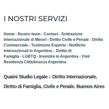
Publicaciones
I NOSTRI SERVIZI
Blog
Home
-
N
ostro team
-
Contact
-
Sottrazione
Internazionale di Minori
-
Diritto Civile
e Penale
-
Diritto
Comunidad LGBT
Commerciale
-
Testimone Esperto
-
Notifiche
Internazionali in Argentina
-
Diritto di
Contacto
Famiglia
-
LGBTQ
-
Investire in Argentina
-
Visti
Residenza Cittadinanza Argentina
Quaini Studio Legale – Diritto Internazionale,
Diritto di Famiglia, Civile e Penale. Buenos Aires